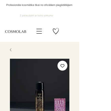
Profesionāla kosmētika tikai no oficiāliem piegādātājiem
2 paraudziņi ar katru pirkumu