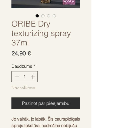
ORIBE Dry
texturizing spray
37ml
Cena
24,90 €
Daudzums
*
Nav noliktavā
Paziņot par pieejamību
Jo vairāk, jo labāk. Šis caurspīdīgais
sprejs tekstūrai nodrošina nebijušu