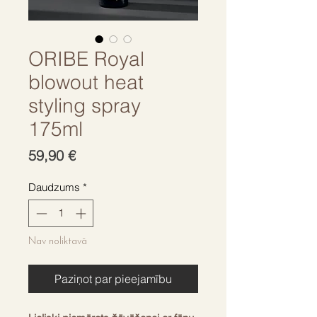
ORIBE Royal
blowout heat
styling spray
175ml
Cena
59,90 €
Daudzums
*
Nav noliktavā
Paziņot par pieejamību