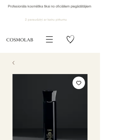
Profesionāla kosmētika tikai no oficiāliem piegādātājiem
2 paraudziņi ar katru pirkumu