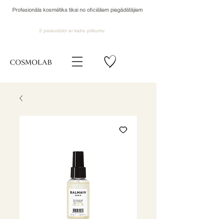
Profesionāla kosmētika tikai no oficiāliem piegādātājiem
2 paraudziņi ar katru pirkumu