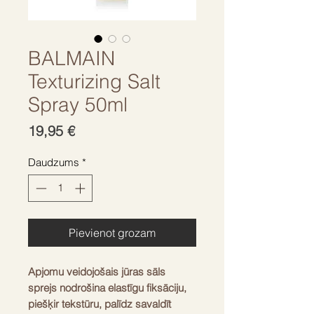
BALMAIN
Texturizing Salt
Spray 50ml
Cena
19,95 €
Daudzums
*
Pievienot grozam
Apjomu veidojošais jūras sāls
sprejs nodrošina elastīgu fiksāciju,
piešķir tekstūru, palīdz savaldīt