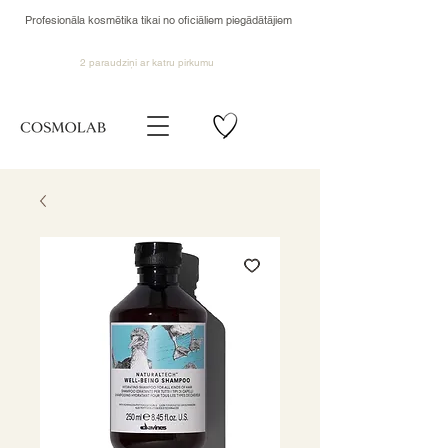
Profesionāla kosmētika tikai no oficiāliem piegādātājiem
2 paraudziņi ar katru pirkumu