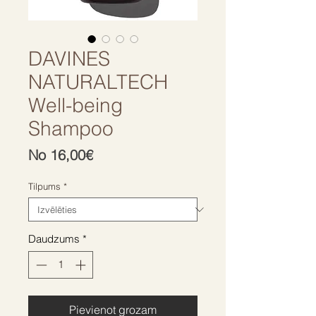
DAVINES
NATURALTECH
Well-being
Shampoo
Izpārdošanas
No
16,00€
cena
Tilpums
*
Daudzums
*
Pievienot grozam