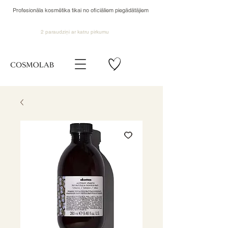
Profesionāla kosmētika tikai no oficiāliem piegādātājiem
2 paraudziņi ar katru pirkumu