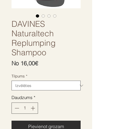
DAVINES
Naturaltech
Replumping
Shampoo
Izpārdošanas
No
16,00€
cena
Tilpums
*
Daudzums
*
Pievienot grozam