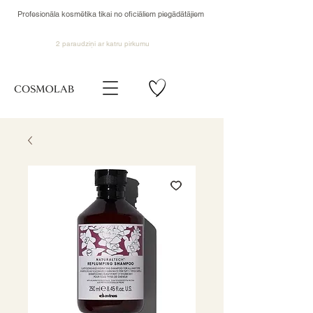
Profesionāla kosmētika tikai no oficiāliem piegādātājiem
2 paraudziņi ar katru pirkumu