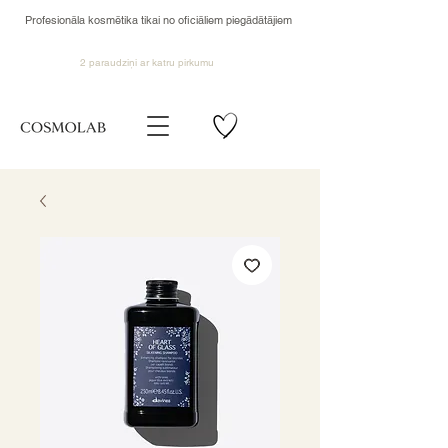
Profesionāla kosmētika tikai no oficiāliem piegādātājiem
2 paraudziņi ar katru pirkumu