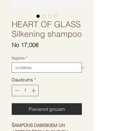
HEART OF GLASS
Silkening shampoo
Izpārdošanas
No
17,00€
cena
Apjoms
*
Daudzums
*
Pievienot grozam
ŠAMPŪNS DABISKIEM UN