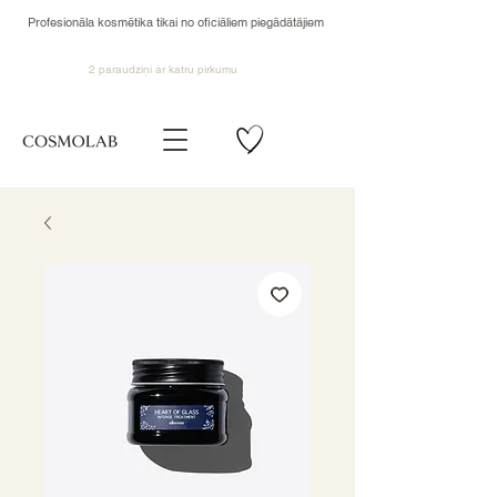
Profesionāla kosmētika tikai no oficiāliem piegādātājiem
2 paraudziņi ar katru pirkumu