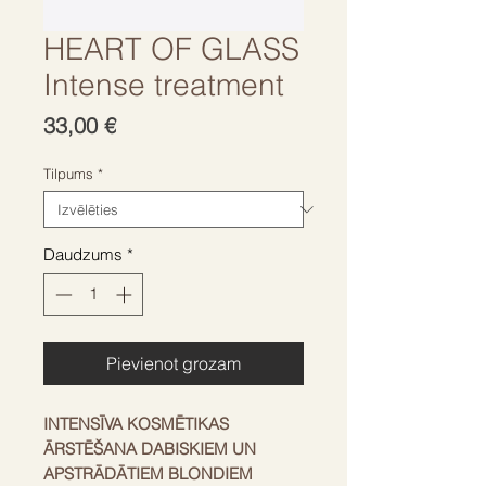
HEART OF GLASS
Intense treatment
Cena
33,00 €
Tilpums
*
Daudzums
*
Pievienot grozam
INTENSĪVA KOSMĒTIKAS
ĀRSTĒŠANA DABISKIEM UN
APSTRĀDĀTIEM BLONDIEM