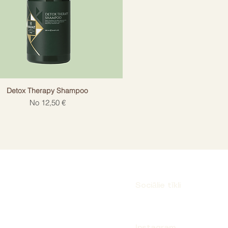
Detox Therapy Shampoo
Izpārdošanas cena
No
12,50 €
Sociālie tīkli
Instagram