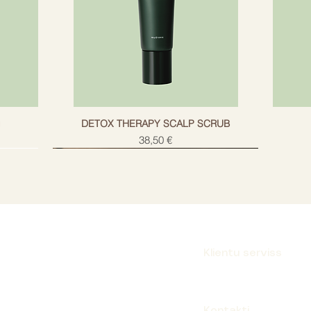
g
DETOX THERAPY SCALP SCRUB
Cena
38,50 €
Klientu serviss
Parakstīties
Kontakti