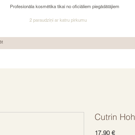
Profesionāla kosmētika tikai no oficiāliem piegādātājiem
2 paraudziņi ar katru pirkumu
Cutrin Ho
Cena
17,90 €