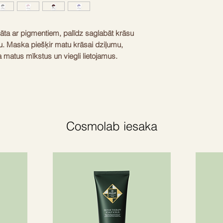
ta ar pigmentiem, palīdz saglabāt krāsu
. Maska piešķir matu krāsai dziļumu,
a matus mīkstus un viegli lietojamus.
eļļa baro un palīdz aizsargāt matus no
oteīns palīdz stiprināt matus un samazināt
Cosmolab iesaka