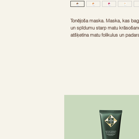
Tonējoša maska. Maska, kas bagā
un spīdumu starp matu krāsošanu
atšķetina matu folikulus un padar
Dabīgā nūjošanas dzērveņu sēklu 
ārējiem stresa faktoriem. Chia pr
to lūšanu.