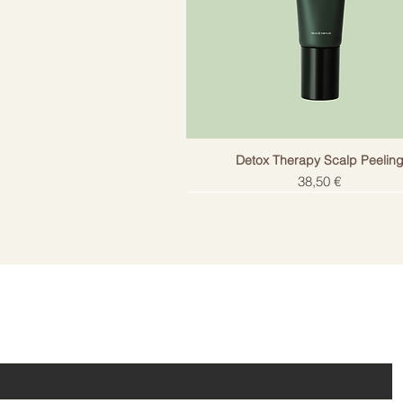
Detox Therapy Scalp Peelin
Cena
38,50 €
!