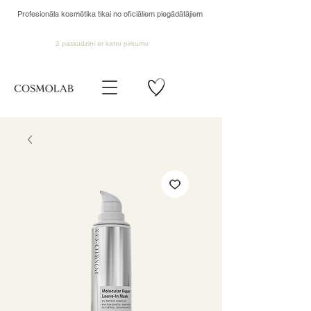
Profesionāla kosmētika tikai no oficiāliem piegādātājiem
2 paraudziņi ar katru pirkumu