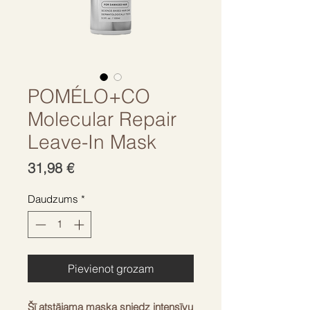
POMÉLO+CO
Molecular Repair
Leave-In Mask
Cena
31,98 €
Daudzums
*
Pievienot grozam
Šī atstājama maska sniedz intensīvu 