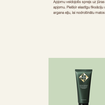
Apjomu veidojošs sprejs uz jūras
apjomu. Piešķir elastīgu fiksāciju 
argana eļļu, lai nodrošinātu matos
– Sniedz tekstūru
– Radiet skaistas pludmales cirta
– Saglabā mitruma līdzsvaru
Izveidojiet skaistu vasaras izska
sāls spreju. Formula ir veidota ar 
trekstūru un matētu nobeigumu.
Sāls sprejs samazina matu spuroš
matiem nepieciešamo mitruma līd
vājus matus pret ārējās vides iet