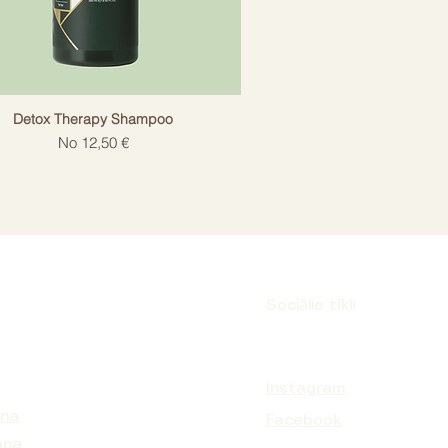
Detox Therapy Shampoo
Izpārdošanas cena
No
12,50 €
Sociālie tīkli
Instagram
ana
Facebook
ana