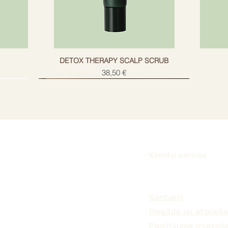
g
DETOX THERAPY SCALP SCRUB
Cena
38,50 €
Klientu serviss
Parakstīties
Kontakti
Piegāde un atgrieš
Pasūtījuma izsekoš