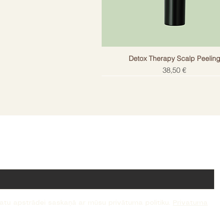
Detox Therapy Scalp Peelin
Cena
38,50 €
!
datu apstrādei saskaņā ar mūsu privātuma politiku.
Privatuma