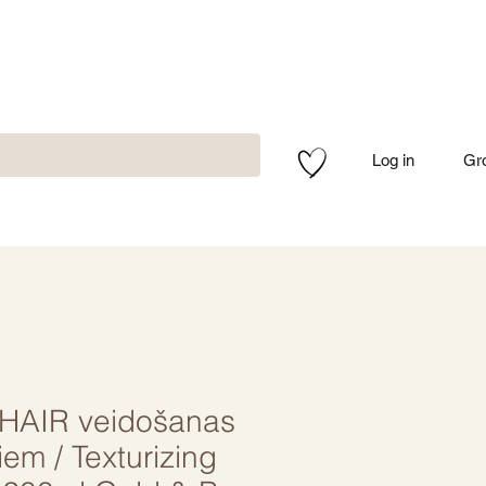
Log in
Gr
HAIR veidošanas
iem / Texturizing