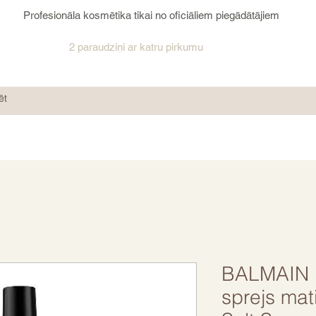
Profesionāla kosmētika tikai no oficiāliem piegādātājiem
2 paraudziņi ar katru pirkumu
BALMAIN 
sprejs mat