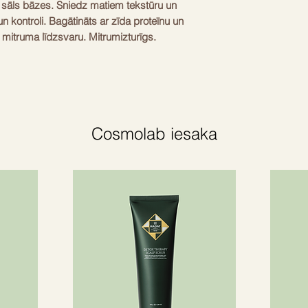
 sāls bāzes. Sniedz matiem tekstūru un
un kontroli. Bagātināts ar zīda proteīnu un
 mitruma līdzsvaru. Mitrumizturīgs.
s
tu ar Balmain Hair apjomu veidojošu jūras
jūras sāli, lai pievienotu matiem apjomu,
Cosmolab iesaka
anos un ir mitrumizturīgs. Tas nodrošina
zsvaru. Aizsargā bojātus, sausus un
ekmi.