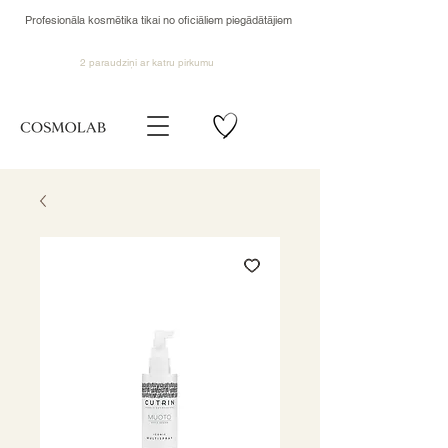
Profesionāla kosmētika tikai no oficiāliem piegādātājiem
2 paraudziņi ar katru pirkumu