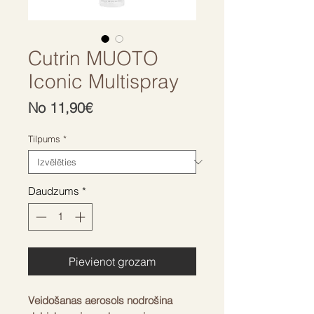
Cutrin MUOTO
Iconic Multispray
Izpārdošanas
No
11,90€
cena
Tilpums
*
Daudzums
*
Pievienot grozam
Veidošanas aerosols nodrošina