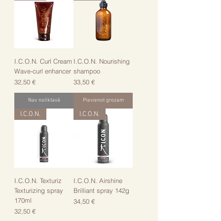
I.C.O.N. Curl Cream
I.C.O.N. Nourishing
Wave-curl enhancer
shampoo
Cena
Cena
32,50 €
33,50 €
Nav noliktavā
Pievienot grozam
I.C.O.N.
I.C.O.N.
I.C.O.N. Texturiz
I.C.O.N. Airshine
Texturizing spray
Brilliant spray 142g
170ml
Cena
34,50 €
Cena
32,50 €