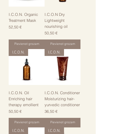
I.C.O.N. Organic
I.C.O.N Dry
Treatment Mask
Lightweight
nourishing oil
Cena
52,50 €
Cena
50,50 €
Pievienot grozam
Pievienot grozam
I.C.O.N.
I.C.O.N.
I.C.O.N. Oil
I.C.O.N. Conditioner
Enriching hair
Moisturizing hair-
therapy emollient
yurvedic conditioner
Cena
Cena
50,50 €
36,50 €
Pievienot grozam
Pievienot grozam
I.C.O.N.
I.C.O.N.