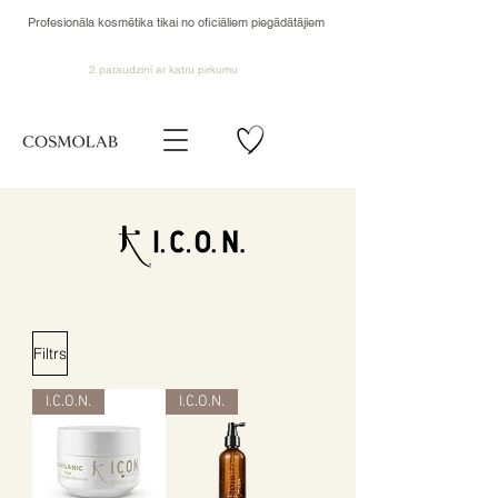
Profesionāla kosmētika tikai no oficiāliem piegādātājiem
2 paraudziņi ar katru pirkumu
Filtrs
I.C.O.N.
I.C.O.N.