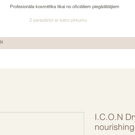
Profesionāla kosmētika tikai no oficiāliem piegādātājiem
2 paraudziņi ar katru pirkumu
I.C.O.N Dr
nourishing 