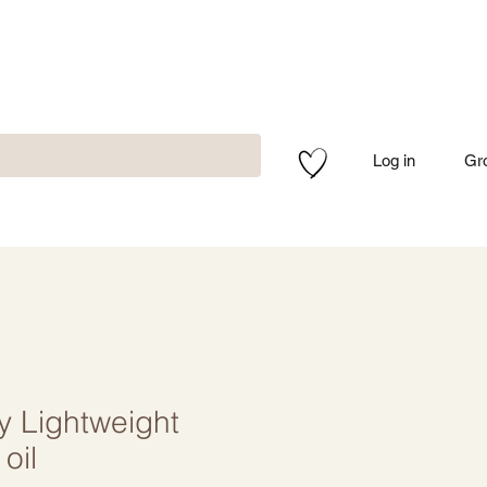
Log in
Gr
y Lightweight
oil