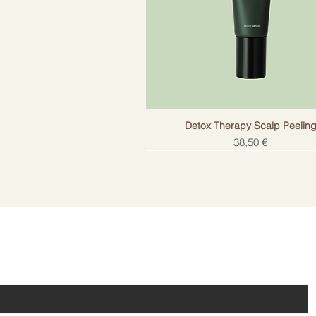
Detox Therapy Scalp Peelin
Cena
38,50 €
!