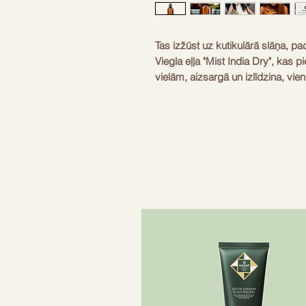
Tas izžūst uz kutikulārā slāņa, p
Viegla eļļa "Mist India Dry", kas 
vielām, aizsargā un izlīdzina, vi
dzintara aromātu. Eļļu un UV staro
vielu mikro migliņai dubultā pas
uz Ājurvēdas un ēterisko eļļu ārst
Kas tas ir: barojoša sausā eļļa Ka
matu tipiem. Paredzēta smalkiem 
Eļļu un UV starojuma inhibitoru ma
migliņai dubultā veidā pasargāt 
vienlaikus uzreiz iesūcoties mato
spalvas. Lietošana: Lietojiet uz 