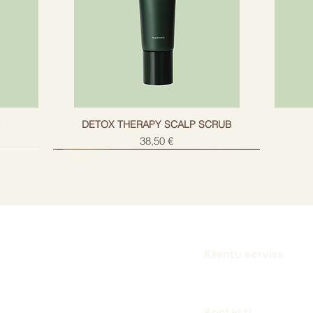
g
DETOX THERAPY SCALP SCRUB
Cena
38,50 €
Klientu serviss
Parakstīties
Kontakti