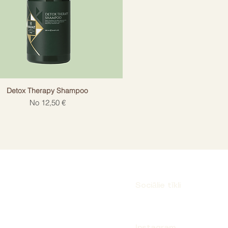
Detox Therapy Shampoo
Izpārdošanas cena
No
12,50 €
Sociālie tīkli
Instagram