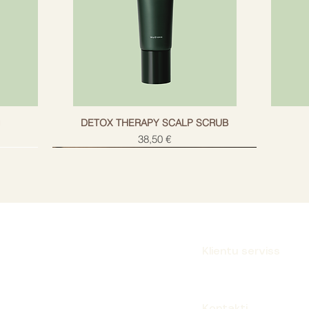
Extract, Cinnamal, 
g
DETOX THERAPY SCALP SCRUB
Cena
38,50 €
Klientu serviss
Parakstīties
Kontakti