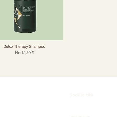
Eugenol, Hexyl Cinnamal.
Detox Therapy Shampoo
Izpārdošanas cena
No
12,50 €
Sociālie tīkli
Instagram