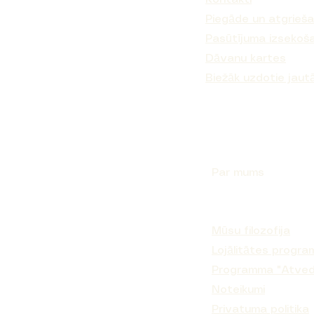
Piegāde un atgrieš
Pasūtījuma izsekoš
NEAPPLE
ATMENT
Musk
EAM
IC
ENRICHED MOISTURIZING CREAM MANGO
CREAM MASK PINK CLAY AND PASSION
Nº.5CURL BOND SHAPER™ HYDRATING
Japanese Head Spa Ritual E-gift card
Dāvanu kartes
MOIS
Nº.4
CURL CONDITIONER
BUTTER
FRUIT
Izpārdošanas cena
No
70,00 €
Biežāk uzdotie jaut
Izpārdošanas cena
Cena
Cena
No
150,90 €
96,90 €
16,00 €
Par mums
Mūsu filozofija
Lojālitātes progr
Programma "Atved
Noteikumi
Privatuma politika