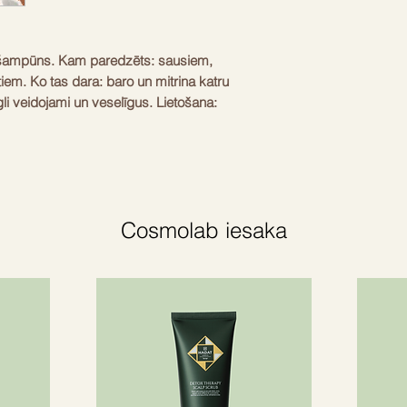
Hydroxysultaine, Gly
izmantotais aromāts
Lauryl Sulfoacetate,
Aromāts Aizraujošais
un vairo enerģiju
Glycol, Sodium Methy
sveķainām notīm ir b
mitrumu un saglabā
s šampūns. Kam paredzēts: sausiem,
Triglyceride, Ethylh
eksotiskais un nomie
ENDOSPERM: baro, 
em. Ko tas dara: baro un mitrina katru
Chloride, Quaterniu
greznā un aromātiskā
katrā matu šķipsnā.
i veidojami un veselīgus. Lietošana:
Hydroxypropyltrimon
esencei apvīt jūsu s
ībā noskalojiet.
Tetrastearate, Capry
pieredzi.
Glycine, Aloe Barba
Peg-6 Caprylic/capr
Glycine Soja (Soybea
3, Phospholipids, Ci
Butylphenol Sulfonat
Cosmolab iesaka
Wheat Protein, Hydr
Soy Protein, Argania
Ascorbic Acid, Astr
Eugenia Caryophyllu
Oleifera Seed Oil, T
Palmitate, Helianthu
Cocos Nucifera (Co
Extract, Tocopherol,
Juice, Rosmarinus O