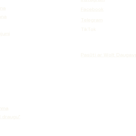
ana
Facebook
ana
Telegram
TURIZING CREAM MANGO BUTTER
CURL BOND SHAPER™ HYDRATING
Parfum VANILLE WEST INDIES
PEELING CREAM PAPAYA
TikTok
CURL SHAMPOO
Cena
Cena
Cena
137,90 €
119,90 €
87,90 €
ājumi
Izpārdošanas cena
No
16,00 €
Pasūti ar Wolt Daugavp
amma
 draugu"