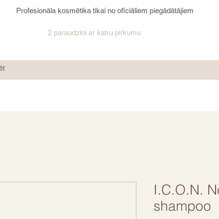
Profesionāla kosmētika tikai no oficiāliem piegādātājiem
2 paraudziņi ar katru pirkumu
I.C.O.N. N
shampoo