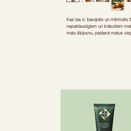
Kas tas ir: barojošs un mitrinoš
nepaklausīgiem un krāsotiem mati
matu šķipsnu, padarot matus viegl
iepūtiet putas mitros matos un piln