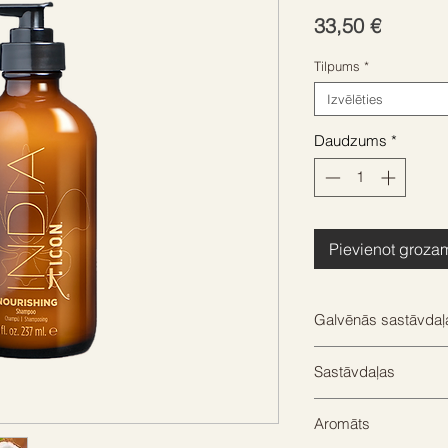
Cena
33,50 €
Tilpums
*
Izvēlēties
Daudzums
*
Pievienot groza
Galvēnās sastāvdaļ
MORINGA EĻĻA: Tā sa
Sastāvdaļas
tāpēc ir ļoti svarīga
dziedināšanai: Dzint
Aqua (Water/eau), S
ļaujot tos viegli ķe
Aromāts
Disodium Laureth Su
pūkošanos. Dzintars