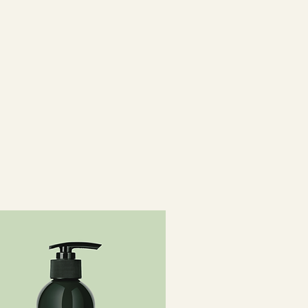
col Distearate, Glycerin, Sodium
 apskalo mūs, nomierina sajūtas
 Parfum (Fragrance), Caprylyl
 dzintara aromāts ar siltām,
. MURUMURU MASLS: nodrošina
l Cocoyl Taurate, Caprylic/capric
ijis slavens vēstures gaitā. Tā
 elastību. KOKOSU
exylglycerin, Panthenol, Sodium
rinošais aromāts ļauj doties
bagātina un saglabā mitrumu
m-95, Guar
 ceļojumā. Ļaujiet valdzinošajai
ium Cl, Peg-150 Pentaerythrityl
ajūtas, radot neaizmirstamu sajūtu
loyl Glycine, Undecylenoyl
densis Leaf Juice, Propanediol,
ic Glycerides, Sodium Phytate,
n) Sterols, Linoleic Acid, Buteth-
tric Acid, Sodium Benzotriazolyl
e, Tributyl Citrate, Hydrolyzed
olyzed Corn Protein, Hydrolyzed
 Spinosa Kernel (Argan) Oil,
ocaryum Murumuru Butter,
s (Clove) Bud Oil, Moringa
ocopheryl Acetate, Retinyl
s Annuus (Sunflower) Seed Oil,
conut) Liquid Endosperm, Amber
 Cocos Nucifera (Coconut) Fruit
fficinalis (Rosemary) Leaf