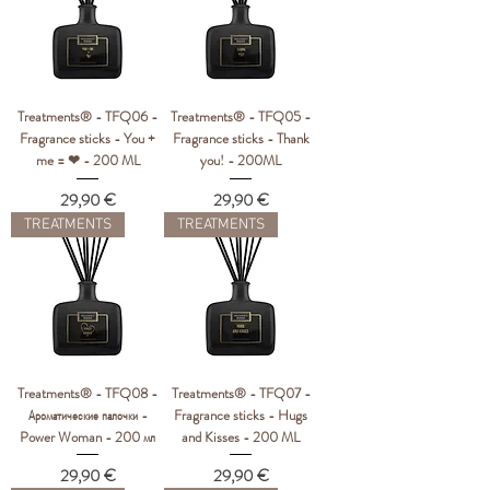
Treatments® - TFQ06 -
Treatments® - TFQ05 -
Fragrance sticks - You +
Fragrance sticks - Thank
me = ❤ - 200 ML
you! - 200ML
Цена
Цена
29,90 €
29,90 €
TREATMENTS
TREATMENTS
Treatments® - TFQ08 -
Treatments® - TFQ07 -
Ароматические палочки -
Fragrance sticks - Hugs
Power Woman - 200 мл
and Kisses - 200 ML
Цена
Цена
29,90 €
29,90 €