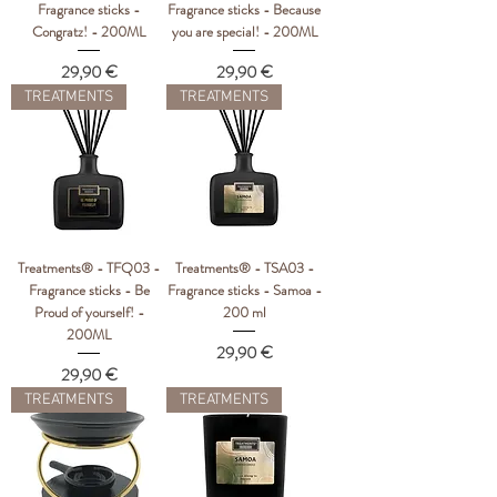
Fragrance sticks -
Fragrance sticks - Because
Congratz! - 200ML
you are special! - 200ML
Цена
Цена
29,90 €
29,90 €
TREATMENTS
TREATMENTS
Treatments® - TFQ03 -
Treatments® - TSA03 -
Fragrance sticks - Be
Fragrance sticks - Samoa -
Proud of yourself! -
200 ml
200ML
Цена
29,90 €
Цена
29,90 €
TREATMENTS
TREATMENTS