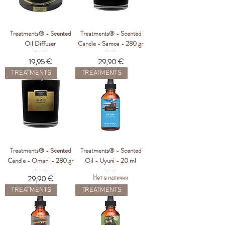
Treatments® - Scented
Treatments® - Scented
Oil Diffuser
Candle - Samoa - 280 gr
Цена
Цена
19,95 €
29,90 €
TREATMENTS
TREATMENTS
Treatments® - Scented
Treatments® - Scented
Candle - Omani - 280 gr
Oil - Uyuni - 20 ml
Нет в наличии
Цена
29,90 €
TREATMENTS
TREATMENTS