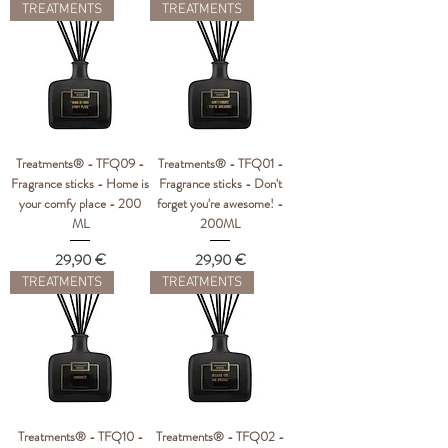
TREATMENTS
TREATMENTS
Treatments® - TFQ09 -
Treatments® - TFQ01 -
Fragrance sticks - Home is
Fragrance sticks - Don't
your comfy place - 200
forget you're awesome! -
ML
200ML
Цена
Цена
29,90 €
29,90 €
TREATMENTS
TREATMENTS
Treatments® - TFQ10 -
Treatments® - TFQ02 -