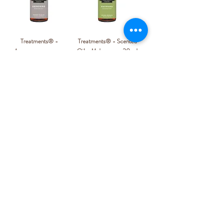
Treatments® -
Treatments® - Scented
Ароматическое масло -
Oil - Mahayana - 20 ml
Shinshiro - 20 мл
Нет в наличии
Нет в наличии
Получай лучшие предложения на почту
введи электронный адрес
Подписаться
Подписываясь на новости, вы соглашаетесь на
обработку данных в соответствии с нашей
политикой конфиденциальности.
Политика
конфиденциальности.