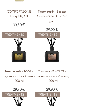
COMFORT ZONE
Treatments® - Scented
Tranquillity Oil
Candle - Shinshiro - 280
gram
Цена
93,50 €
Цена
29,90 €
TREATMENTS
TREATMENTS
Treatments® - TO09 -
Treatments® - TZ03 -
Fragrance sticks - Omani -
Fragrance sticks - Zhejiang
200 ml
- 200 ml
Цена
Цена
29,90 €
29,90 €
TREATMENTS
TREATMENTS