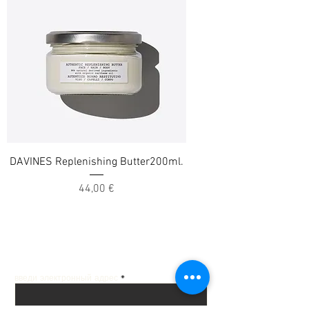
DAVINES Replenishing Butter200ml.
Цена
44,00 €
Получай лучшие предложения на почту
введи электронный адрес