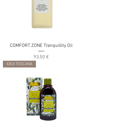
COMFORT ZONE Tranquillity Oil
Цена
93,50 €
IDEA TOSCANA