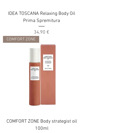
IDEA TOSCANA Relaxing Body Oil
Prima Spremitura
Цена
34,90 €
COMFORT ZONE
COMFORT ZONE Body strategist oil
100ml