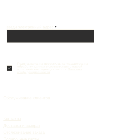
Получай лучшие предложения на почту
введи электронный адрес
Подписаться
Подписываясь на новости, вы соглашаетесь на
обработку данных в соответствии с нашей
политикой конфиденциальности.
Политика
конфиденциальности.
Обслуживание клиентов
Контакты
Доставка и возврат
Отслеживание заказа
Подарочные карты