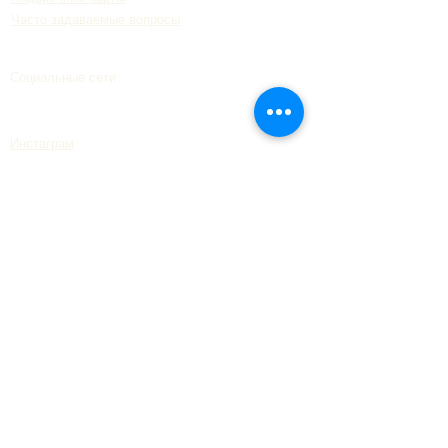
Часто задаваемые вопросы
Социальные сети
Инстаграм
Фейсбук
Телеграмма
ТикТок
Закажите в Wolt в Даугавпилсе
О нас
Наша философия
Программа лояльности