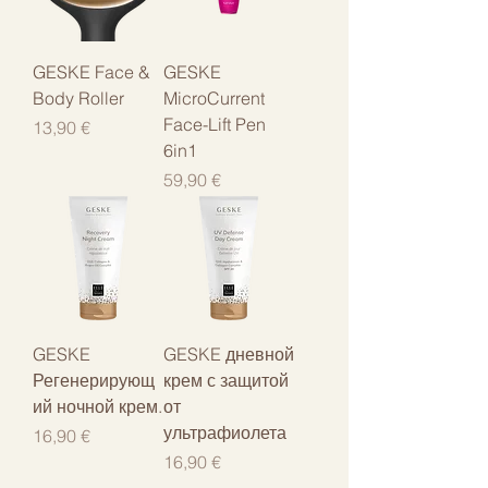
GESKE Face &
GESKE
Body Roller
MicroCurrent
Face-Lift Pen
Цена
13,90 €
6in1
Цена
59,90 €
GESKE
GESKE дневной
Регенерирующ
крем с защитой
ий ночной крем.
от
ультрафиолета
Цена
16,90 €
Цена
16,90 €