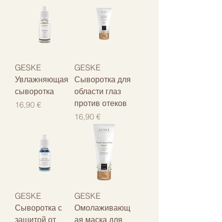
GESKE
GESKE
Увлажняющая
Сыворотка для
сыворотка
области глаз
против отеков
Цена
16,90 €
Цена
16,90 €
GESKE
GESKE
Сыворотка с
Омолаживающ
защитой от
ая маска для