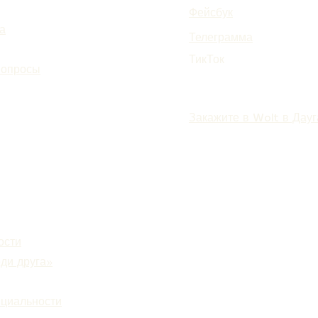
Фейсбук
а
Телеграмма
ТикТок
вопросы
Закажите в Wolt в Дау
ости
ди друга»
нциальности