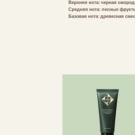
Верхняя нота: черная смород
Средняя нота: лесные фрукт
Базовая нота: древесная сме
Парфюмерные палочки
Идеально подходит для испо
гостиной до ванной, спальни 
Использование:
Поместите натуральные палоч
наполненную ароматами. Это 
поворота палочек. Если вы 
ощущений, вращайте палочки
водой с мылом.
Обратите внимание: если вы 
прослужить недолго.
Примечание: Воспламеняющая
водных организмов при длит