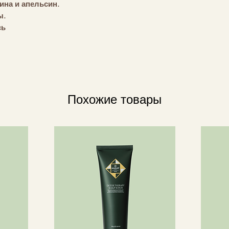
ина и апельсин.
ы.
сь
льзования по всему дому: от
и туалета.
Похожие товары
ки в элегантную черную вазу,
формула, которая не требует
хотите еще больше вкусовых
 по желанию; затем вымойте руки
часто вращаете палочки, они могут
ся жидкость и пар. Вреден для
ельном воздействии.