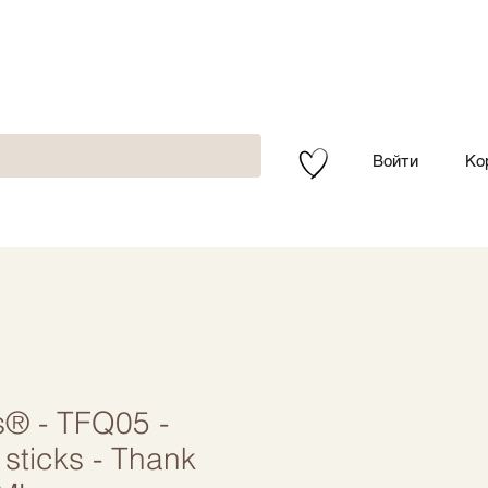
Войти
Ко
s® - TFQ05 -
sticks - Thank