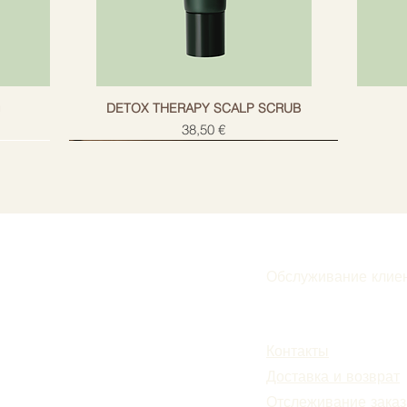
g
DETOX THERAPY SCALP SCRUB
Цена
38,50 €
Обслуживание клие
Подписаться
Контакты
Доставка и возврат
Отслеживание заказ