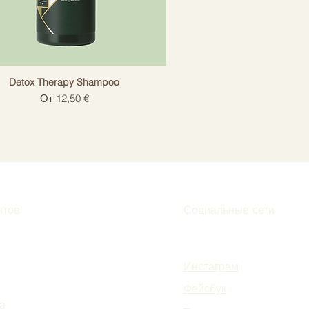
Detox Therapy Shampoo
Цена со скидкой
От
12,50 €
нтов
Социальные сети
Инстаграм
Фейсбук
а