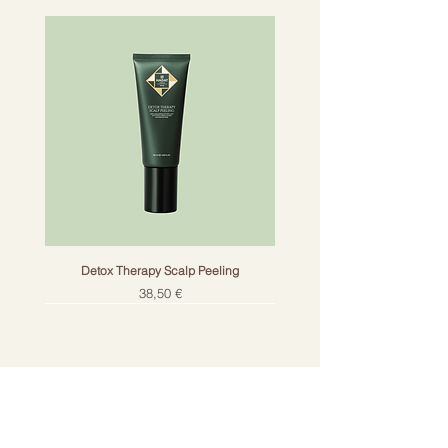
Detox Therapy Scalp Peeling
Цена
38,50 €
Получай лучшие предложения на почту