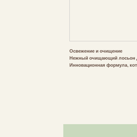
Освежение и очищение
Нежный очищающий лосьон д
Инновационная формула, кот
кожу одним движением. Это 
деликатный способ очистить 
сияние. Средство бережно о
удалить все остатки макияжа
освежающее действие. Мицел
сияние и подготавливает ее 
Этот этап эффективно допол
для всех типов кожи. Обычна
алоэ, который обладает хор
успокаивающими свойствами.