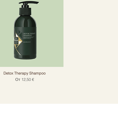
Detox Therapy Shampoo
Цена со скидкой
От
12,50 €