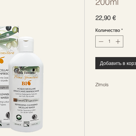
200ml
Цена
22,90 €
Количество
*
Добавить в кор
Zīmols
IDEA TOSCANA