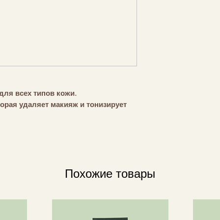
ля всех типов кожи.
орая удаляет макияж и тонизирует
эффективный, практичный и
кожу и вернуть ей естественное
чищает кожу и помогает эффективно
 и загрязнения, оказывая
лярная вода помогает вернуть коже
Похожие товары
к ежедневной процедуре увлажнения.
няет ежедневный уход за кожей лица
я вода заменена органическим соком
ошо известными смягчающими и
 Органические экстракты апельсина