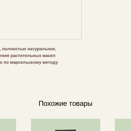
 полностью натуральное,
чения растительных масел
е по марсельскому методу
оэтому его характерный цвет
я отбеливателей (диоксида титана).
лот (80%) и добавление
асла первого холодного отжима
ой стадии мыла делают его еще
Похожие товары
льным для кожи, так что этот
ежедневным союзником в уходе. и
продукции постоянно контролируется
раториях. Мыло полностью