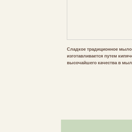
Сладкое традиционное мыло,
изготавливается путем кипя
высочайшего качества в мыл
(изготавливается в котле), п
получается без использовани
Высокий процент жирных кис
органического оливкового м
Toscano PGI на заключительн
более увлажняющим и питате
нежный продукт становится 
личная гигиена.
Высокий стандарт качества 
в наших аналитических лабо