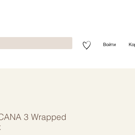
Войти
Ко
CANA 3 Wrapped
x