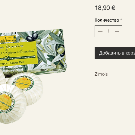
Цена
18,90 €
Количество
*
Добавить в кор
Zīmols
IDEA TOSCANA