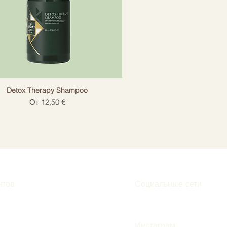
Detox Therapy Shampoo
Цена со скидкой
От
12,50 €
нтов
Социальные сети
Инстаграм