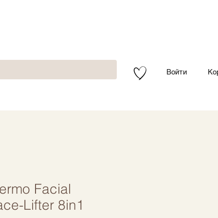
Войти
Ко
rmo Facial
ce-Lifter 8in1