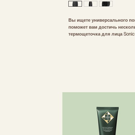
Вы ищете универсального по
поможет вам достичь нескол
термощеточка для лица Sonic 
очищает, массирует и омолаж
совершенством, которые сво
маэстро ухода за красотой. Н
коже лица очистить, подтяну
лица, это устройство справит
быстром уходе перед тем, ка
откройте приложение GESKE G
процедуру контурного лифтин
подчеркнет контуры щек и че
нужно быстро очистить кожу 
просто выполните этап очищ
приложении GESKE German Bea
для лица и лифтера для лица S
сделать! Sonic Thermo щетка 