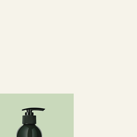
салицилат, цитронеллол,
линалоол, тридецет-6,
а, бензойная кислота.