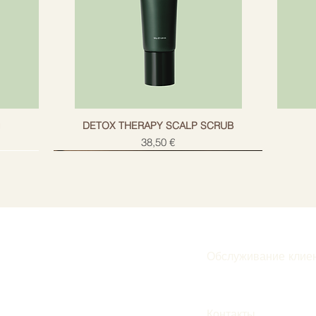
g
DETOX THERAPY SCALP SCRUB
Цена
38,50 €
Обслуживание клие
Подписаться
Контакты