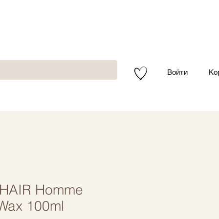
Войти
Ко
 HAIR Homme
 Wax 100ml