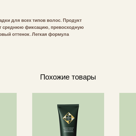
полидецен, бензил
кумарин, лимонен, 
сорбиновая кислот
дки для всех типов волос. Продукт
ет среднюю фиксацию, превосходную
овый оттенок. Легкая формула
толщать каждую прядь, создавая
й интенсивным амбровым и
Homme, он сочетает в себе
ь бергамота с древесными
Похожие товары
 формуле на водной основе.
Hair Homme идеально подходит для
венным матовым финишем и средней
помогает придать форму и утолщать
емный вид.