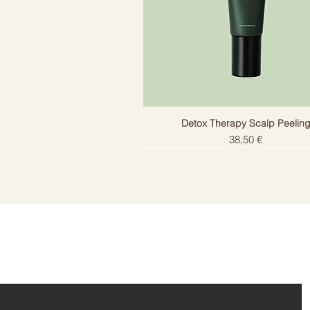
Detox Therapy Scalp Peelin
Цена
38,50 €