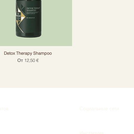
Detox Therapy Shampoo
Цена со скидкой
От
12,50 €
нтов
Социальные сети
Инстаграм