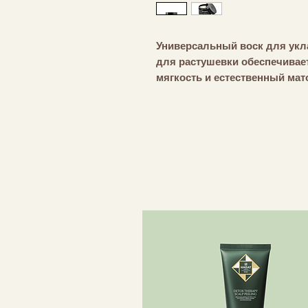
Универсальный воск для укла
для растушевки обеспечива
мягкость и естественный мат
помогает придать форму и у
объемный вид. Дополненны
древесным ароматом Balmain 
бодрящую лимонную свежест
оттенками сухого сандала.
- Средняя стойкость
- Полуматовый финиш
– Легко смывается благодаря
Моделирующий воск Balmain 
создания причесок с естест
фиксацией. Легкая формула 
каждую прядь, создавая объ