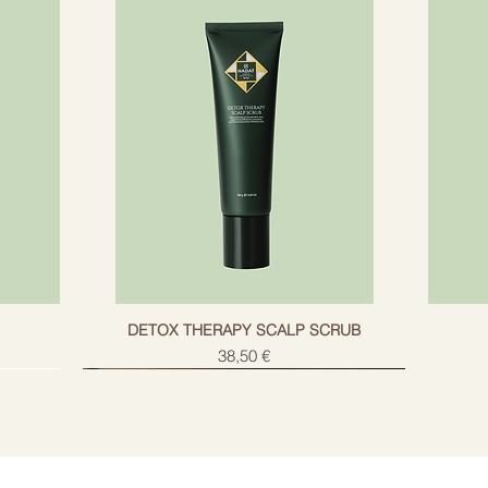
g
DETOX THERAPY SCALP SCRUB
Цена
38,50 €