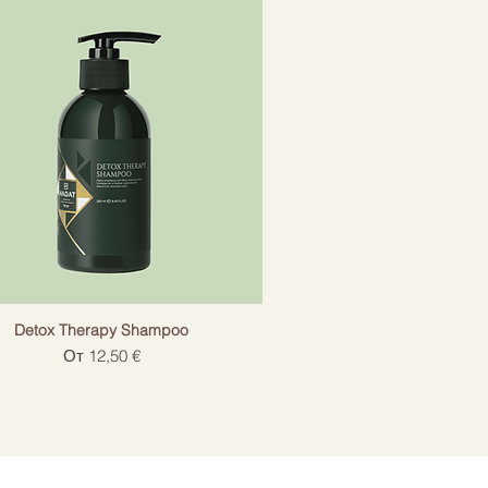
Detox Therapy Shampoo
Цена со скидкой
От
12,50 €