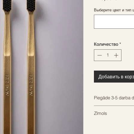
Выберите цвет и тип
Количество
*
Добавить в кор
Piegāde 3-5 darba d
Mēs centīsimies nos
Zīmols
ātrāk, lai jūs varētu
AUREZZI