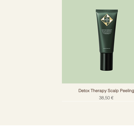
Detox Therapy Scalp Peelin
Цена
38,50 €