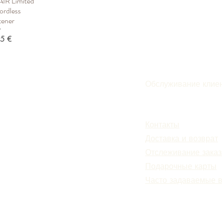
R Limited
росмотр
ordless
tener
5 €
Обслуживание клие
Подписаться
Контакты
Доставка и возврат
Отслеживание заказ
Подарочные карты
Часто задаваемые 