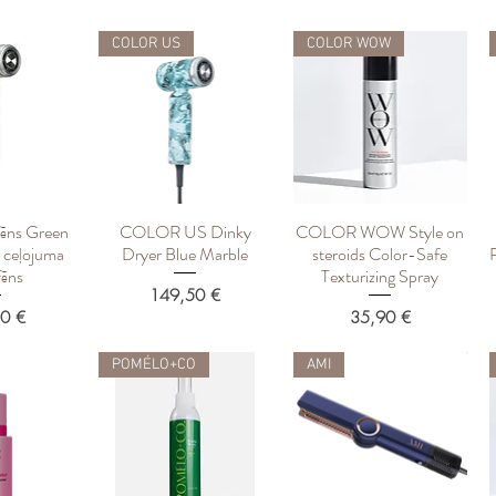
COLOR US
COLOR WOW
fēns Green
COLOR US Dinky
COLOR WOW Style on
росмотр
Быстрый просмотр
Быстрый просмотр
ceļojuma
Dryer Blue Marble
steroids Color-Safe
fēns
Texturizing Spray
Цена
149,50 €
Цена
0 €
35,90 €
POMÉLO+CO
AMI