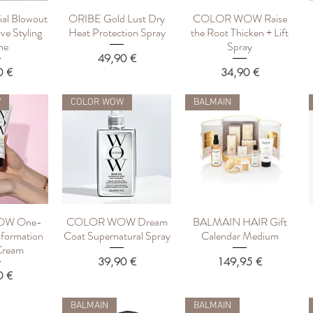
al Blowout
ORIBE Gold Lust Dry
COLOR WOW Raise
росмотр
Быстрый просмотр
Быстрый просмотр
ve Styling
Heat Protection Spray
the Root Thicken + Lift
me
Spray
Цена
49,90 €
Цена
0 €
34,90 €
W
COLOR WOW
BALMAIN
OW One-
COLOR WOW Dream
BALMAIN HAIR Gift
росмотр
Быстрый просмотр
Быстрый просмотр
sformation
Coat Supernatural Spray
Calendar Medium
 Cream
Цена
Цена
39,90 €
149,95 €
0 €
BALMAIN
BALMAIN