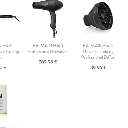
 HAIR
BALMAIN HAIR
BALMAIN HAIR
росмотр
Быстрый просмотр
Быстрый просмотр
cal Curling
Professional Blowdryer
Universal Folding
d
Professional Diffus
Цена
269,95 €
Цена
5 €
39,95 €