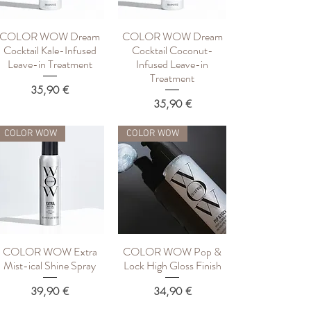
COLOR WOW Dream
COLOR WOW Dream
Быстрый просмотр
Быстрый просмотр
Cocktail Kale-Infused
Cocktail Coconut-
Leave-in Treatment
Infused Leave-in
Treatment
Цена
35,90 €
Цена
35,90 €
COLOR WOW
COLOR WOW
COLOR WOW Extra
COLOR WOW Pop &
Быстрый просмотр
Быстрый просмотр
Mist-ical Shine Spray
Lock High Gloss Finish
Цена
Цена
39,90 €
34,90 €