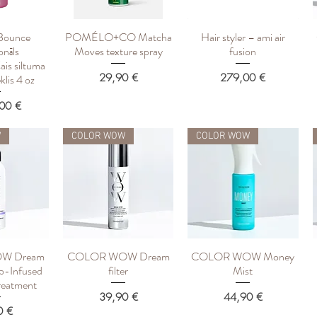
Bounce
POMÉLO+CO Matcha
Hair styler – ami air
росмотр
Быстрый просмотр
Быстрый просмотр
onāls
Moves texture spray
fusion
ais siltuma
Цена
Цена
29,90 €
279,00 €
klis 4 oz
о скидкой
00 €
W
COLOR WOW
COLOR WOW
W Dream
COLOR WOW Dream
COLOR WOW Money
росмотр
Быстрый просмотр
Быстрый просмотр
rb-Infused
filter
Mist
reatment
Цена
Цена
39,90 €
44,90 €
0 €