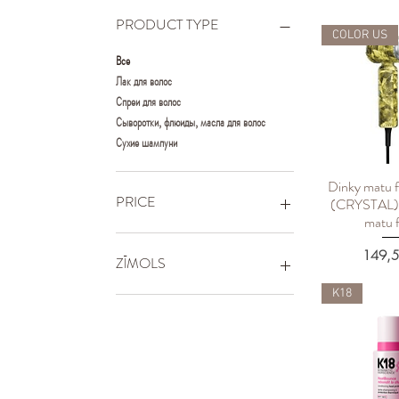
PRODUCT TYPE
COLOR US
Все
Лак для волос
Спреи для волос
Сыворотки, флюиды, масла для волос
Сухие шампуни
Dinky matu 
Быстрый п
PRICE
(CRYSTAL) 
matu 
Цена
11 €
350 €
149,5
ZĪMOLS
K18
DAVINES
KEVIN MURPHY