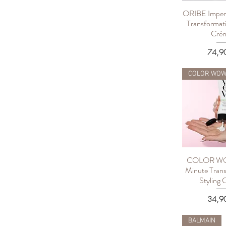
ORIBE Imperi
Быстрый п
Transformati
Crè
Цена
74,9
COLOR WO
COLOR W
Быстрый п
Minute Tran
Styling
Цена
34,9
BALMAIN