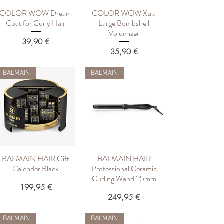
COLOR WOW Dream
COLOR WOW Xtra
Быстрый просмотр
Быстрый просмотр
Coat for Curly Hair
Large Bombshell
Volumizer
Цена
39,90 €
Цена
35,90 €
BALMAIN
BALMAIN
BALMAIN HAIR Gift
BALMAIN HAIR
Быстрый просмотр
Быстрый просмотр
Calender Black
Professional Ceramic
Curling Wand 25mm
Цена
199,95 €
Цена
249,95 €
BALMAIN
BALMAIN