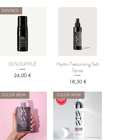
DAVINES
OI SOUFFLÉ
Hydro Texturizing Salt
Быстрый просмотр
Быстрый просмотр
Spray
Цена
24,00 €
Цена
18,50 €
COLOR WOW
COLOR WOW