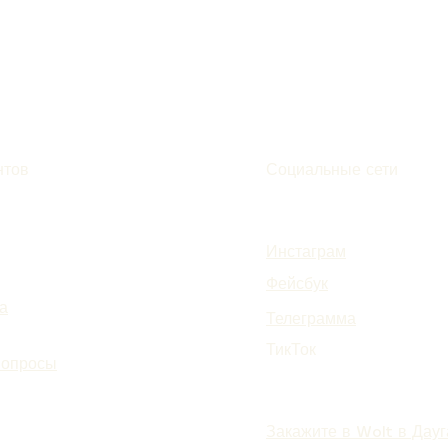
нтов
Социальные сети
Инстаграм
Фейсбук
а
Телеграмма
ТикТок
вопросы
Закажите в Wolt в Дау