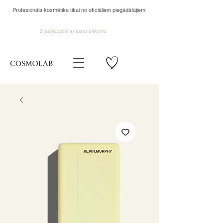
Profesionāla kosmētika tikai no oficiāliem piegādātājiem
2 paraudziņi ar katru pirkumu