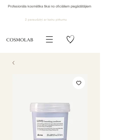
Profesionāla kosmētika tikai no oficiāliem piegādātājiem
2 paraudziņi ar katru pirkumu