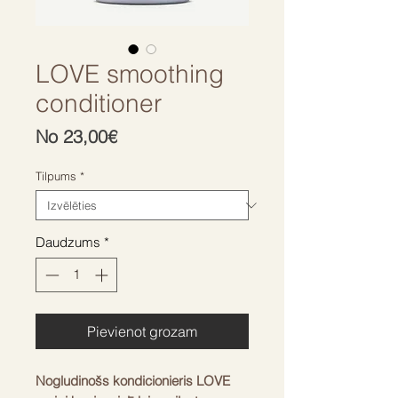
LOVE smoothing
conditioner
Izpārdošanas
No
23,00€
cena
Tilpums
*
Daudzums
*
Pievienot grozam
Nogludinošs kondicionieris LOVE 