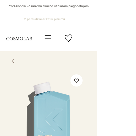
Profesionāla kosmētika tikai no oficiāliem piegādātājiem
2 paraudziņi ar katru pirkumu