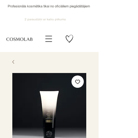
Profesionāla kosmētika tikai no oficiāliem piegādātājiem
2 paraudziņi ar katru pirkumu