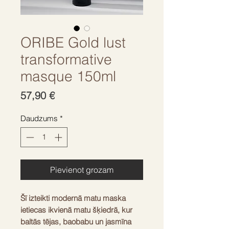
ORIBE Gold lust
transformative
masque 150ml
Cena
57,90 €
Daudzums
*
Pievienot grozam
Šī izteikti modernā matu maska
ietiecas ikvienā matu šķiedrā, kur
baltās tējas, baobabu un jasmīna