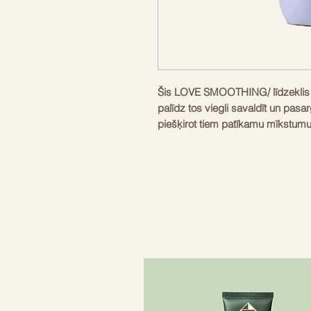
Šis LOVE SMOOTHING/ līdzeklis ir
palīdz tos viegli savaldīt un pasa
piešķirot tiem patīkamu mīkstumu 
bet efektīva, tāpēc mati paliek glu
gan bieziem, gan raupjiem vai s
nepaklausīgi. Ar šo serumu ievei
aizsargā pret karstumu līdz pat 23
taisnotāju. Lietošana ir pavisam 
matiem un vari doties tālāk, jo tas
matus bez liekas piepūles.
Tilpums
150ml
Zīmols
Davines
Piemērots
Viļņainiem