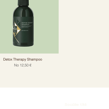
Detox Therapy Shampoo
Izpārdošanas cena
No
12,50 €
Sociālie tīkli