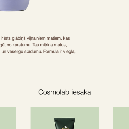
 īsts glābiņš viļņainiem matiem, kas 
rgāt no karstuma. Tas mitrina matus, 
un veselīgu spīdumu. Formula ir viegla, 
di pat līdz 72 stundām. Ideāli piemērots 
progainiem matiem, kas mēdz būt 
dot matus būs daudz vienkāršāk. Produkts 
0°C, tāpēc droši vari izmantot fēnu vai 
vienkārša – uzklāj 7–15 devas uz mitriem 
Cosmolab iesaka
 nav jāskalo. Iegūsti gludus un koptus 
, sprogainiem, bieziem matiem