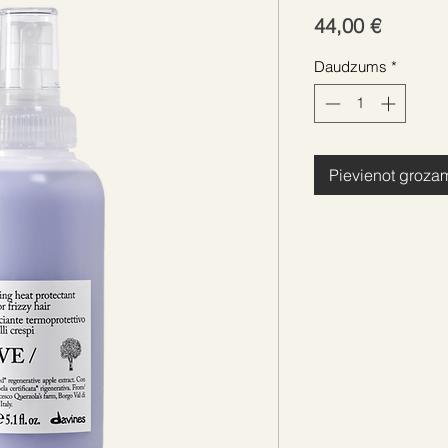
Cena
44,00 €
Daudzums
*
Pievienot groza