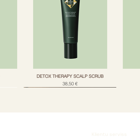
C
, mitrinoša
tundām
jams
g
DETOX THERAPY SCALP SCRUB
Cena
38,50 €
Klientu serviss