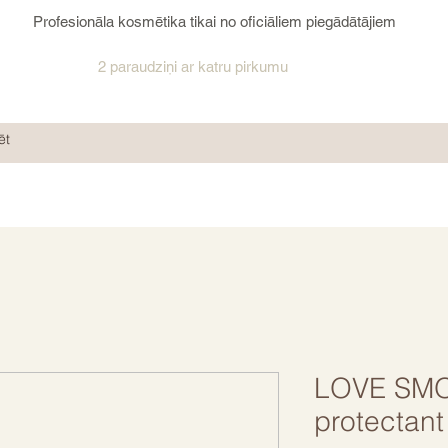
Profesionāla kosmētika tikai no oficiāliem piegādātājiem
2 paraudziņi ar katru pirkumu
LOVE SMO
protectan