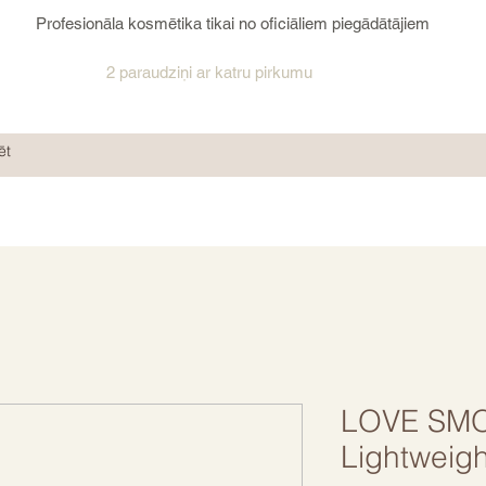
Profesionāla kosmētika tikai no oficiāliem piegādātājiem
2 paraudziņi ar katru pirkumu
LOVE SM
Lightweigh