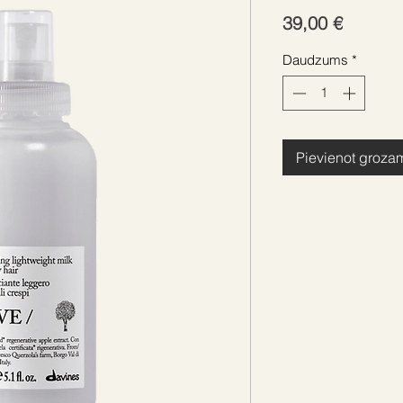
Cena
39,00 €
Daudzums
*
Pievienot groza