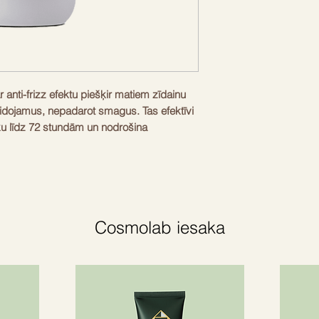
r anti-frizz efektu piešķir matiem zīdainu 
idojamus, nepadarot smagus. Tas efektīvi 
ku līdz 72 stundām un nodrošina 
°C. Ideāli piemērots smalkiem vai vidēji 
 koptu un dabisku izskatu. Vienkārši 
i nosusinātiem matiem no saknēm līdz 
 un turpiniet žāvēšanu ar fēnu. Produkts 
 atvieglo ikdienas matu ieveidošanu.
Cosmolab iesaka
em/vidējiem sprogainiem matiem
30°C
2 stundām
 uz mitriem matiem