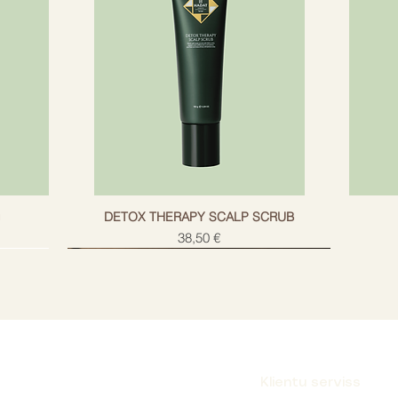
rizz, spīdums
g
DETOX THERAPY SCALP SCRUB
Cena
38,50 €
Klientu serviss