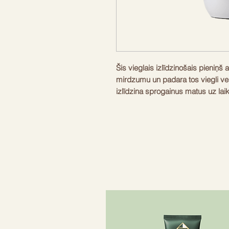
Šis vieglais izlīdzinošais pieniņš a
mirdzumu un padara tos viegli ve
izlīdzina sprogainus matus uz lai
aizsardzību pret karstumu līdz 230
sprogainiem matiem, lai saglabātu
uzklājiet 10–15 devas uz ar dviel
galiem. Neizskalojiet, izķemmējiet
sniedz patīkamu, maigu sajūtu un
Tilpums
150ml
Piemērots
Smalki
Karstuma aizsardzība
Līdz 2
Noturība
Līdz 7
Lietošana
Uzklāt