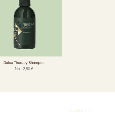
Detox Therapy Shampoo
Izpārdošanas cena
No
12,50 €
Sociālie tīkli