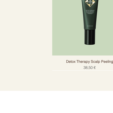
Efekts
Anti-f
Detox Therapy Scalp Peelin
Cena
38,50 €
!