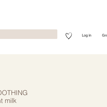
Log in
Gr
OOTHING
t milk