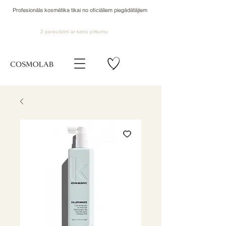
Profesionāla kosmētika tikai no oficiāliem piegādātājiem
2 paraudziņi ar katru pirkumu