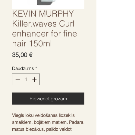
KEVIN MURPHY
Killer.waves Curl
enhancer for fine
hair 150ml
Cena
35,00 €
Daudzums
*
Pievienot grozam
Viegls loku veidošanas līdzeklis
smalkiem, bojātiem matiem. Padara
matus biezākus, palīdz veidot