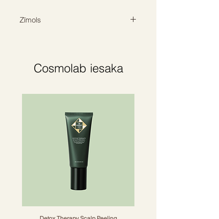
skaistas un elestīgas lokas.
Samazina matu pūkošanos.
Zīmols
KEVIN MURPHY
Cosmolab iesaka
Detox Therapy Scalp Peeling