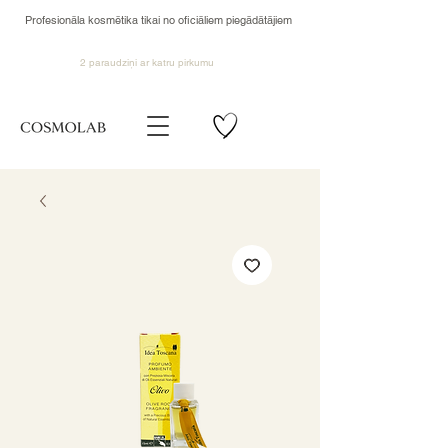
Profesionāla kosmētika tikai no oficiāliem piegādātājiem
2 paraudziņi ar katru pirkumu