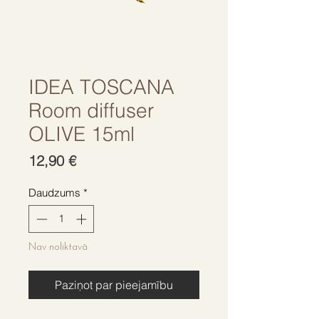
IDEA TOSCANA
Room diffuser
OLIVE 15ml
Cena
12,90 €
Daudzums
*
Nav noliktavā
Paziņot par pieejamību