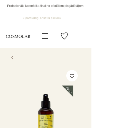
Profesionāla kosmētika tikai no oficiāliem piegādātājiem
2 paraudziņi ar katru pirkumu