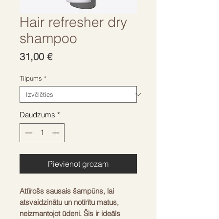
Hair refresher dry
shampoo
Cena
31,00 €
Tilpums
*
Daudzums
*
Pievienot grozam
Attīrošs sausais šampūns, lai
atsvaidzinātu un notīrītu matus,
neizmantojot ūdeni. Šis ir ideāls