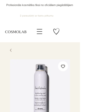
Profesionāla kosmētika tikai no oficiāliem piegādātājiem
2 paraudziņi ar katru pirkumu