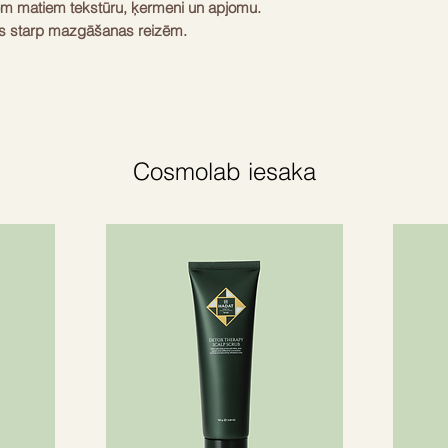
Maigi notīriet un vei
m matiem tekstūru, ķermeni un apjomu.
CUTRIN
Chlorphenesin, Phe
us starp mazgāšanas reizēm.
Cosmolab iesaka