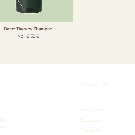
Detox Therapy Shampoo
Izpārdošanas cena
No
12,50 €
Sociālie tīkli
Instagram
ana
Facebook
ana
Telegram