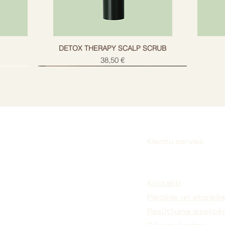
g
DETOX THERAPY SCALP SCRUB
Cena
38,50 €
Klientu serviss
Parakstīties
Kontakti
Piegāde un atgrieš
Pasūtījuma izsekoš