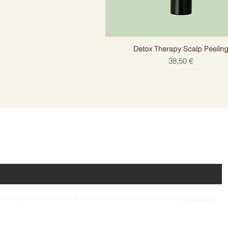
Detox Therapy Scalp Peelin
Cena
38,50 €
!
datu apstrādei saskaņā ar mūsu privātuma politiku.
Privatuma