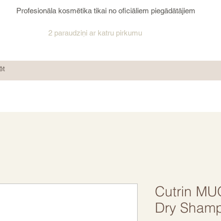
Profesionāla kosmētika tikai no oficiāliem piegādātājiem
2 paraudziņi ar katru pirkumu
Cutrin MU
Dry Sham