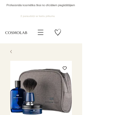
Profesionāla kosmētika tikai no oficiāliem piegādātājiem
2 paraudziņi ar katru pirkumu