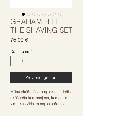
GRAHAM HILL
THE SHAVING SET
Cena
75,00 €
Daudzums
*
Pievienot grozam
Mūsu skūšanās komplekts ir ideāls
skūšanās kompanjons, kas satur
visu, kas vīrietim nepieciešams
perfektai skūšanai. CASINO
skūšanās ziepes ir īpaši maigas, un