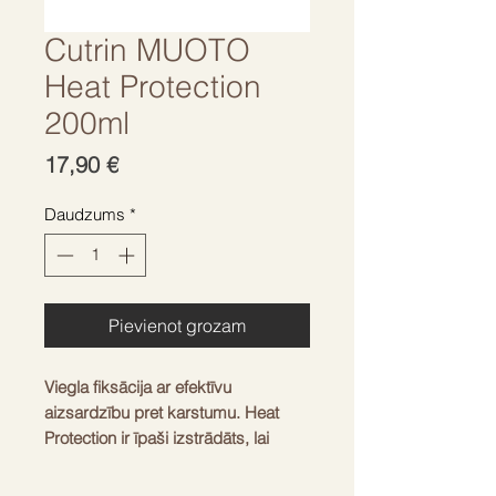
Cutrin MUOTO
Heat Protection
200ml
Cena
17,90 €
Daudzums
*
Pievienot grozam
Viegla fiksācija ar efektīvu
aizsardzību pret karstumu. Heat
Protection ir īpaši izstrādāts, lai
aizsargātu matus karstuma ietekmē.
Piešķir mirdzumu un padara matus