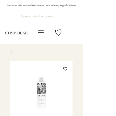
Profesionāla kosmētika tikai no oficiāliem piegādātājiem
2 paraudziņi ar katru pirkumu