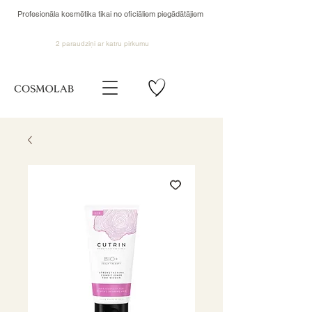
Profesionāla kosmētika tikai no oficiāliem piegādātājiem
2 paraudziņi ar katru pirkumu