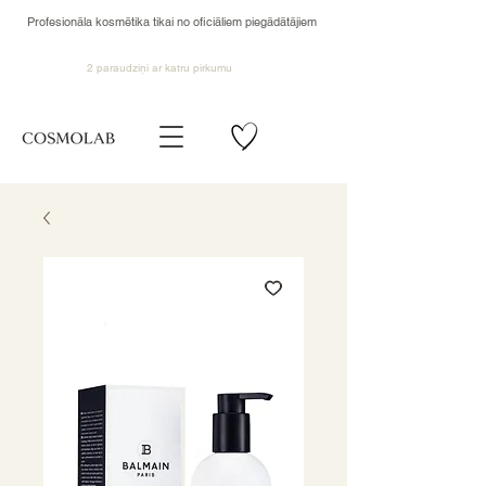
Profesionāla kosmētika tikai no oficiāliem piegādātājiem
2 paraudziņi ar katru pirkumu