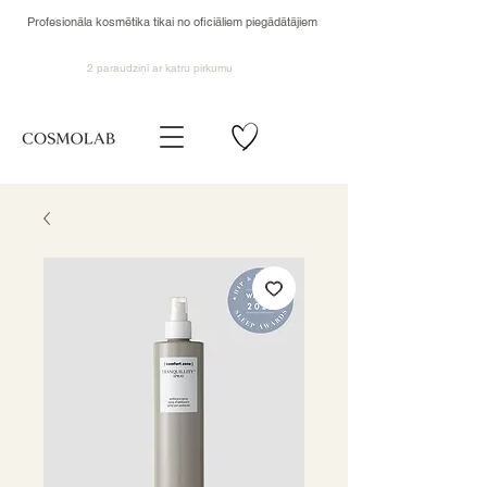
Profesionāla kosmētika tikai no oficiāliem piegādātājiem
2 paraudziņi ar katru pirkumu