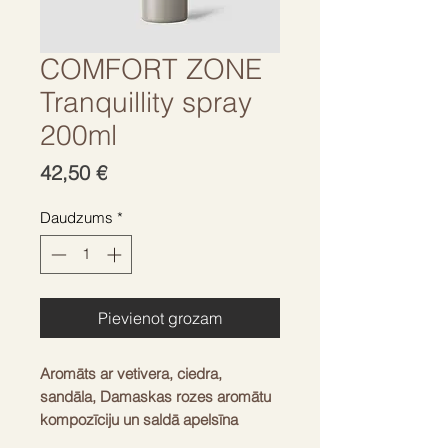
COMFORT ZONE
Tranquillity spray
200ml
Cena
42,50 €
Daudzums
*
Pievienot grozam
Aromāts ar vetivera, ciedra,
sandāla, Damaskas rozes aromātu
kompozīciju un saldā apelsīna
notīm.