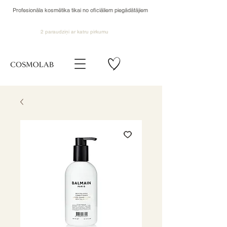
Profesionāla kosmētika tikai no oficiāliem piegādātājiem
2 paraudziņi ar katru pirkumu