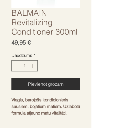
BALMAIN
Revitalizing
Conditioner 300ml
Cena
49,95 €
Daudzums
*
Pievienot grozam
Viegls, barojošs kondicionieris
sausiem, bojātiem matiem. Uzlabotā
formula atjauno matu vitalitāti,
nepadarot tos smagus. Atstāj matus
gludus, spodrus un viegli veidojami.