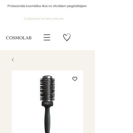
Profesionāla kosmētika tikai no oficiāliem piegādātājiem
2 paraudziņi ar katru pirkumu