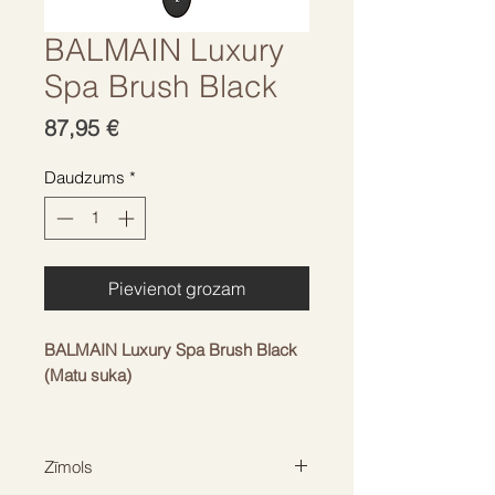
BALMAIN Luxury
Spa Brush Black
Cena
87,95 €
Daudzums
*
Pievienot grozam
BALMAIN Luxury Spa Brush Black
(Matu suka)
ĪSUMĀ
Luksusa spa suka ar 100%
Zīmols
mežacūkas sariem, kas īpaši