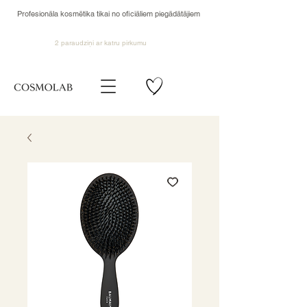
Profesionāla kosmētika tikai no oficiāliem piegādātājiem
2 paraudziņi ar katru pirkumu