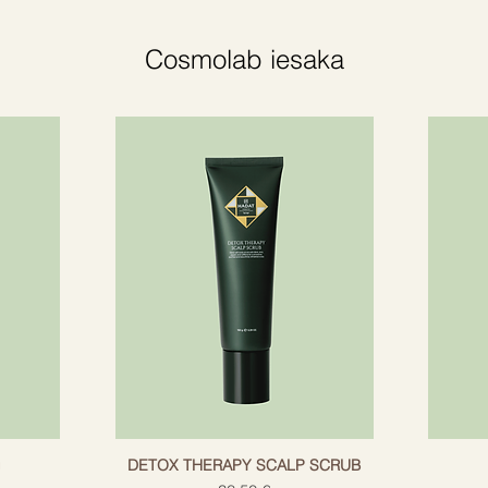
antioksidantiem piesātinātais
as ādu un matus, vienlaikus maksimāli
Cosmolab iesaka
gājot pret kaitīgajiem brīvajiem radikāļiem.
tāvs piešķir apjomu plāniem matiem.
rgāt pret stresa faktoriem.
.
audzīgs visiem matu tipiem.
 veikti izmēģinājumi ar
g
DETOX THERAPY SCALP SCRUB