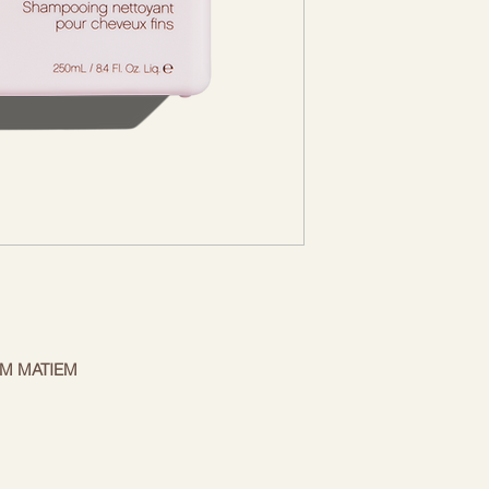
nepadarot matus s
KEVIN MURPHY
Camellia sinensis lap
gadsimtiem ilgi tiek 
antioksidanta un pre
uzlabot matu elastīb
saglabāšanu.
Ar veselīgiem antio
Citrus recticulata (m
aizsardzībā pret apk
bet arī sniedz baudī
izcili iedarbīgā ēteri
izteiktu spīdumu.
Lavendula angustifo
viens no dabas mai
nomierinošās un veld
EM MATIEM
dzinātiem matiem? Mūsu saudzīgais
 šampūns pabaros un pārveidos plānus,
āsošanas vai bojāti. Ar maigām ēteriskajām