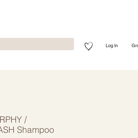
Log in
Gr
RPHY /
ASH Shampoo