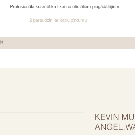
Profesionāla kosmētika tikai no oficiāliem piegādātājiem
2 paraudziņi ar katru pirkumu
KEVIN MU
ANGEL.W