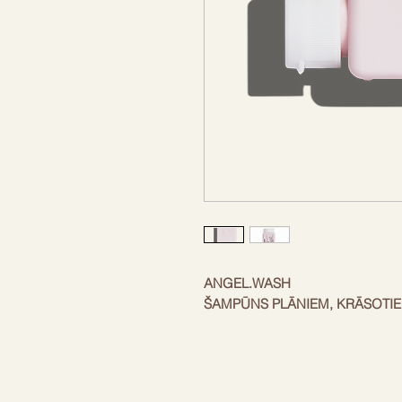
ANGEL.WASH
ŠAMPŪNS PLĀNIEM, KRĀSOTI
Vai nepieciešams glābiņš novār
ANGEL.WASH apjomu veicinošais
trauslus matus, kas cietuši no kr