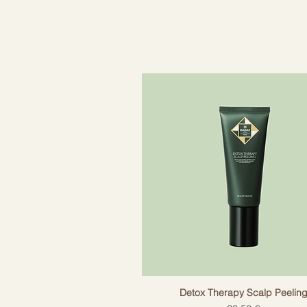
eļļām, vitamīniem, proteīniem un 
ANGEL.WASH saudzīgi attīra galv
veicinot krāsas noturību un aizsar
IEGUVUMI
-Ar antioksidantiem bagātais sas
-Palīdz nostiprināt matus un aizsa
-Palīdz mazināt matu lūšanu.
-Palīdz novērst krāsas izbalēšanu
-Nekaitīgs krāsai un pietiekami s
-Nesatur sulfātus, parabēnus, nav
dzīvniekiem.
Detox Therapy Scalp Peelin