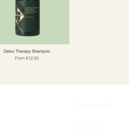
Detox Therapy Shampoo
Sale Price
From
€12.50
Social networks
Instagram