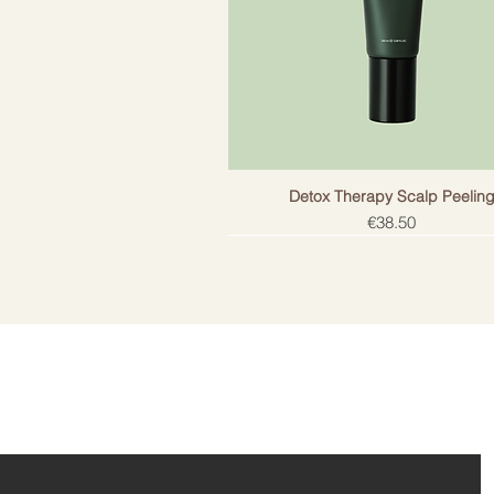
Komplektācija
LED maska, v
Detox Therapy Scalp Peelin
Price
€38.50
ail!