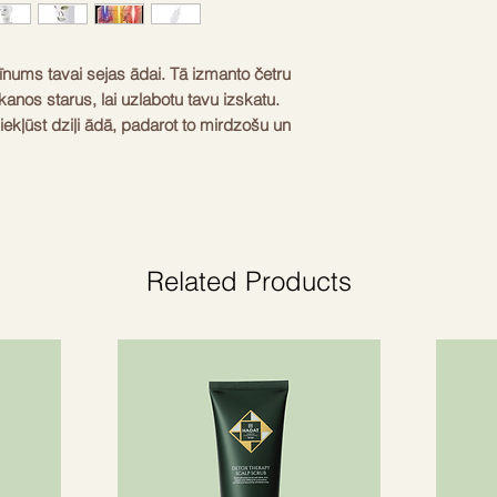
īnums tavai sejas ādai. Tā izmanto četru 
nos starus, lai uzlabotu tavu izskatu. 
ekļūst dziļi ādā, padarot to mirdzošu un 
i stimulē kolagēna veidošanos un uzlabo 
t stingrāka un vizuāli jaunāka jau pēc 
a palīdz mazināt arī rētas un dažādus 
 viegli lietojama un lieliski iekļaujas tavā 
. Izbaudi profesionālu salona procedūru 
Related Products
 dzeltena, jaukta
nie stari
 silikons un ABS (estimated): true
 (estimated): true
 dienā (estimated): true
ulācija un mikrocirkulācijas uzlabošana