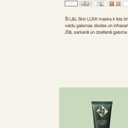
Šī L&L Skin LUMI maska ir īsts br
veidu gaismas diodes un infrasarka
Zilā, sarkanā un dzeltenā gaisma i
gludu. Infrasarkanie stari lielisk
asinsriti. Tu pamanīsi, ka āda kļūs
pirmajām lietošanas reizēm. Mask
iekaisumus, kas ir ļoti svarīgi. Tā ir
ikdienas skaistumkopšanas rutīnā
tieši savās mājās katru dienu.
Gaismas viļņu veidi
Zila, sarkana,
Tehnoloģija
NIR infrasarka
Materiāls
Medicīniskais
Svars
1.1 lb
Uzlādes veids
USB-C kabelis
Lietošanas laiks
10-20 minūtes
Iedarbība
Kolagēna stim