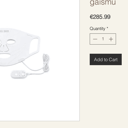
gaismu
Price
€285.99
Quantity
*
Add to Cart