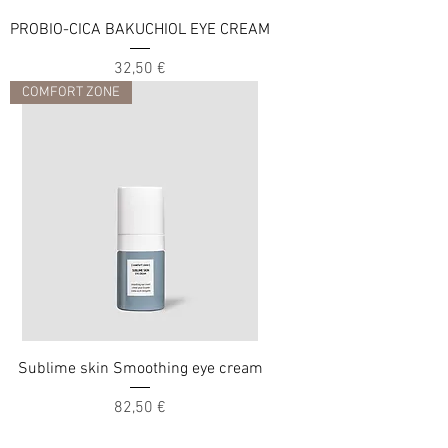
PROBIO-CICA BAKUCHIOL EYE CREAM
Cena
32,50 €
COMFORT ZONE
Sublime skin Smoothing eye cream
Cena
82,50 €