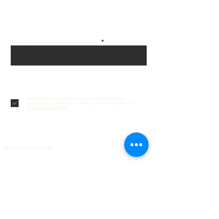
Labākos piedāvājumus saņem e-pastā!
Ievadiet savu e-pasta adresi
Parakstīties
Piesakoties jaunumiem, jūs piekrītat datu
apstrādei saskaņā ar mūsu privātuma politiku.
Privatuma politika
Klientu serviss
Kontakti
Piegāde un atgriešana
Pasūtījuma izsekošana
Dāvanu kartes