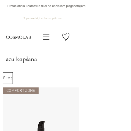
Profesionāla kosmētika tikai no oficiāliem piegādātājiem
2 paraudziņi ar katru pirkumu
acu kopšana
Filtrs
COMFORT ZONE